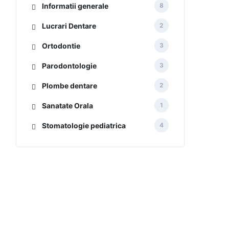
Informatii generale
8
Lucrari Dentare
2
Ortodontie
3
Parodontologie
3
Plombe dentare
2
Sanatate Orala
1
Stomatologie pediatrica
4