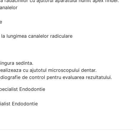
a radacinilor cu ajutorul aparatului numit apex finder.
analelor
e
la lungimea canalelor radiculare
singura sedinta.
realizeaza cu ajutotul microscopului dentar.
diografie de control pentru evaluarea rezultatului.
ecialist Endodontie
alist Endodontie