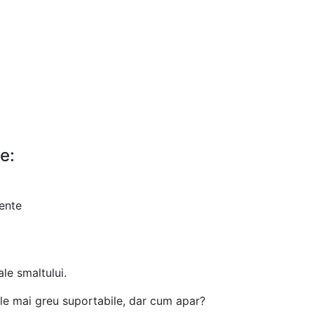
ENDODONTIE
INFORMATII GENERALE
e:
ente
le smaltului.
ele mai greu suportabile, dar cum apar?