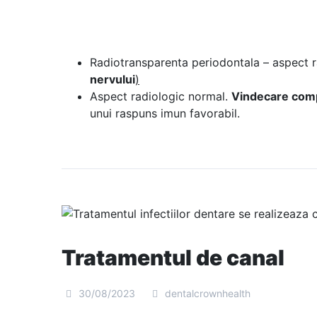
Radiotransparenta periodontala – aspect ra
nervului
)
Aspect radiologic normal.
Vinde
care com
unui raspuns imun favorabil.
Tratamentul de canal
30/08/2023
dentalcrownhealth