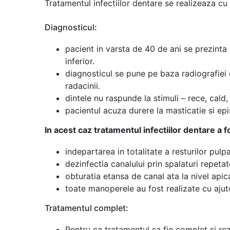
Tratamentul infectiilor dentare se realizeaza cu
Diagnosticul:
pacient in varsta de 40 de ani se prezinta i
inferior.
diagnosticul se pune pe baza radiografiei 
radacinii.
dintele nu raspunde la stimuli – rece, cald, 
pacientul acuza durere la masticatie si e
In acest caz tratamentul infectiilor dentare a 
indepartarea in totalitate a resturilor pul
dezinfectia canalului prin spalaturi repetat
obturatia etansa de canal ata la nivel apica
toate manoperele au fost realizate cu ajut
Tratamentul complet:
Pentru ca tratamentul sa fie complet si rez