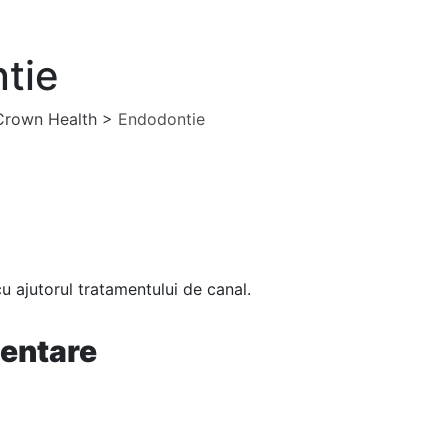
tie
 Crown Health
>
Endodontie
ENDODONTIE
dentare