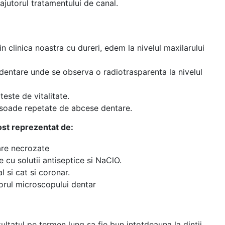
 ajutorul
tratamentului de canal.
n clinica noastra cu dureri, edem la nivelul maxilarului
dentare unde se observa o radiotrasparenta la nivelul
teste de vitalitate.
pisoade repetate de abcese dentare.
fost reprezentat de:
pare necrozate
e cu solutii antiseptice si NaClO.
l si cat si coronar.
orul microscopului dentar
ultatul pe termen lung sa fie bun intotdeauna la dintii