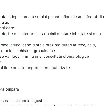
ta indepartarea tesutului pulpar inflamat sau infectat din
lului.
r si
nerv.
teriile din interiorului radacinii dentare infectate si de a
icei atunci cand dintele prezinta dureri la rece, cald,
i cronice – chisturi, granuloame.
 se va face in urma unei consultatii stomatologice
e.
rafiilor sau a tomografiei computerizate.
era pulpara
cestea sunt foarte inguste