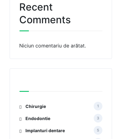
Recent
Comments
Niciun comentariu de arătat.
Categories
Chirurgie
1
Endodontie
3
Implanturi dentare
5