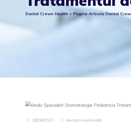
Tratamentul de
Dental Crown Health
>
Pagina Articole Dental Cro
28/08/2023
dentalcrownhealth