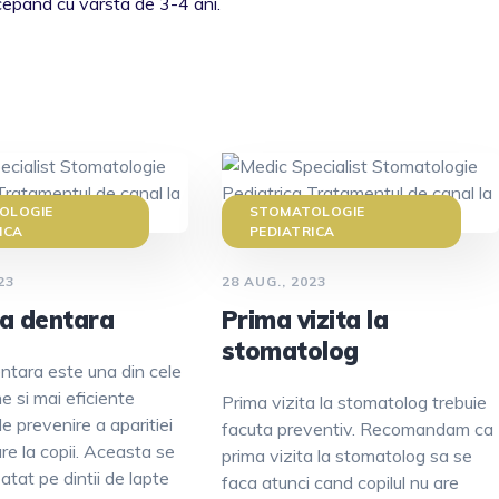
ncepand cu varsta de 3-4 ani.
OLOGIE
STOMATOLOGIE
ICA
PEDIATRICA
23
28 AUG., 2023
ea dentara
Prima vizita la
stomatolog
entara este una din cele
 si mai eficiente
Prima vizita la stomatolog trebuie
e prevenire a aparitiei
facuta preventiv. Recomandam ca
are la copii. Aceasta se
prima vizita la stomatolog sa se
atat pe dintii de lapte
faca atunci cand copilul nu are