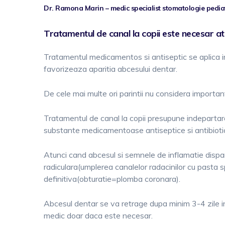
Dr. Ramona Marin – medic specialist stomatologie pedia
Tratamentul de canal la copii este necesar a
Tratamentul medicamentos si antiseptic se aplica in 
favorizeaza aparitia abcesului dentar.
De cele mai multe ori parintii nu considera importanti
Tratamentul de canal la copii presupune indepartare
substante medicamentoase antiseptice si antibioti
Atunci cand abcesul si semnele de inflamatie dispar,
radiculara(umplerea canalelor radacinilor cu pasta s
definitiva(obturatie=plomba coronara).
Abcesul dentar se va retrage dupa minim 3-4 zile 
medic doar daca este necesar.