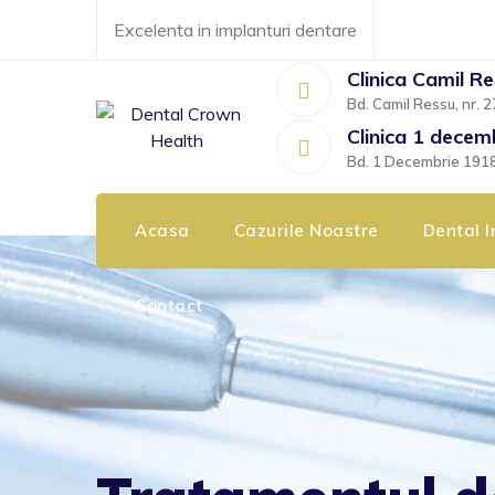
Skip
Excelenta in implanturi dentare
to
content
Clinica Camil R
Bd. Camil Ressu, nr. 2
Clinica 1 decem
Bd. 1 Decembrie 1918, 
Acasa
Cazurile Noastre
Dental I
Contact