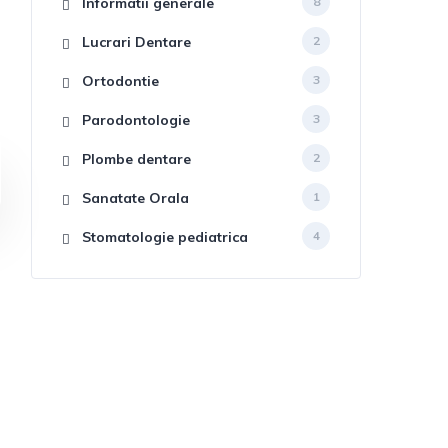
Informatii generale
8
Lucrari Dentare
2
Ortodontie
3
Parodontologie
3
Plombe dentare
2
Sanatate Orala
1
Stomatologie pediatrica
4