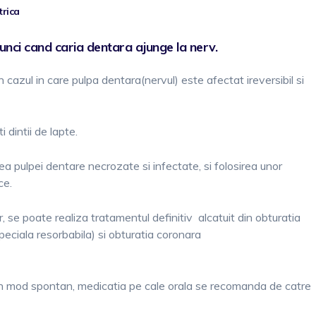
trica
tunci cand
caria dentara
ajunge la nerv.
cazul in care pulpa dentara(nervul) este afectat ireversibil si
 dintii de lapte.
a pulpei dentare necrozate si infectate, si folosirea unor
ce.
 se poate realiza tratamentul definitiv alcatuit din obturatia
peciala resorbabila) si obturatia coronara
in mod spontan, medicatia pe cale orala se recomanda de catre