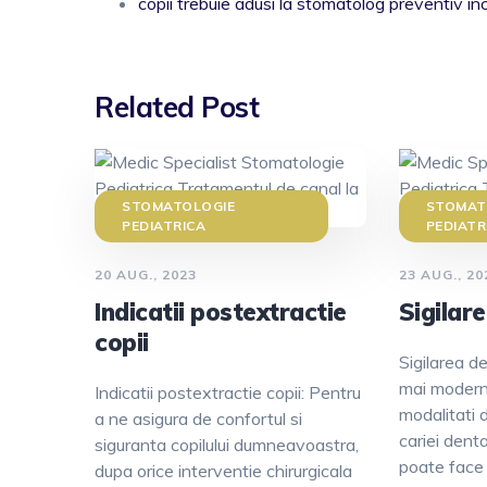
copii trebuie adusi la stomatolog preventiv i
Related Post
STOMATOLOGIE
STOMAT
PEDIATRICA
PEDIATR
20 AUG., 2023
23 AUG., 20
Indicatii postextractie
Sigilar
copii
Sigilarea d
mai moderne
Indicatii postextractie copii: Pentru
modalitati d
a ne asigura de confortul si
cariei dent
siguranta copilului dumneavoastra,
poate face 
dupa orice interventie chirurgicala