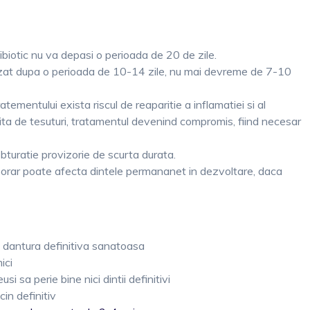
biotic nu va depasi o perioada de 20 de zile.
izat dupa o perioada de 10-14 zile, nu mai devreme de 7-10
tementului exista riscul de reaparitie a inflamatiei si al
bita de tesuturi, tratamentul devenind compromis, fiind necesar
turatie provizorie de scurta durata.
mporar poate afecta dintele permananet in dezvoltare, daca
 o dantura definitiva sanatoasa
ici
usi sa perie bine nici dintii definitivi
cin definitiv