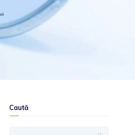
ii
Caută