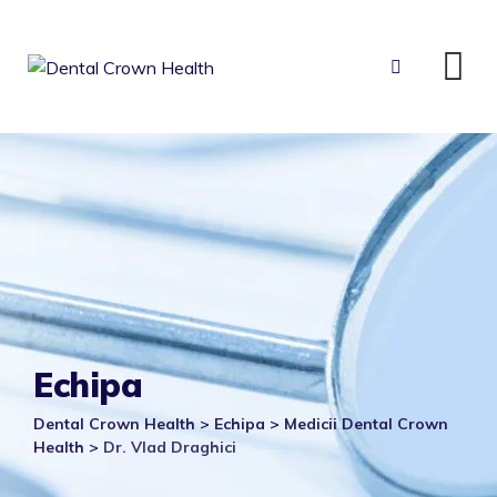
Skip
to
content
Echipa
Dental Crown Health
>
Echipa
>
Medicii Dental Crown
Health
>
Dr. Vlad Draghici