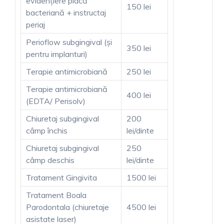
evidențiere placă
150 lei
bacteriană + instructaj
periaj
Perioflow subgingival (și
350 lei
pentru implanturi)
Terapie antimicrobiană
250 lei
Terapie antimicrobiană
400 lei
(EDTA/ Perisolv)
Chiuretaj subgingival
200
câmp închis
lei/dinte
Chiuretaj subgingival
250
câmp deschis
lei/dinte
Tratament Gingivita
1500 lei
Tratament Boala
Parodontala (chiuretaje
4500 lei
asistate laser)