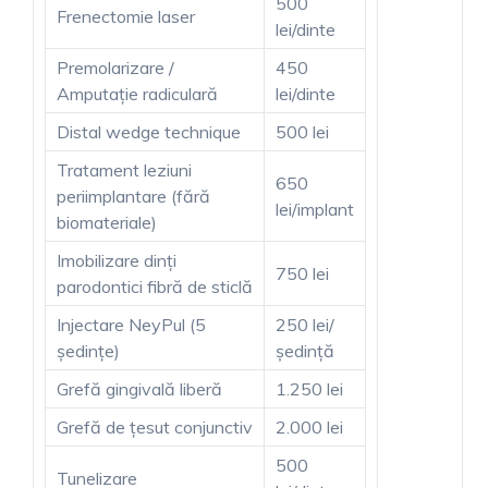
500
Frenectomie laser
lei/dinte
Premolarizare /
450
Amputație radiculară
lei/dinte
Distal wedge technique
500 lei
Tratament leziuni
650
periimplantare (fără
lei/implant
biomateriale)
Imobilizare dinți
750 lei
parodontici fibră de sticlă
Injectare NeyPul (5
250 lei/
ședințe)
ședință
Grefă gingivală liberă
1.250 lei
Grefă de țesut conjunctiv
2.000 lei
500
Tunelizare