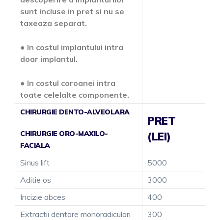
sunt incluse in pret si nu se
taxeaza separat.
●
In costul implantului intra
doar implantul.
● I
n costul coroanei intra
toate celelalte componente.
CHIRURGIE DENTO-ALVEOLARA
PRET
CHIRURGIE ORO-MAXILO-
(LEI)
FACIALA
Sinus lift
5000
Aditie os
3000
Incizie abces
400
Extractii dentare monoradiculari
300