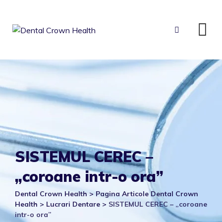
Skip
to
content
SISTEMUL CEREC –
„coroane intr-o ora”
Dental Crown Health
>
Pagina Articole Dental Crown
Health
>
Lucrari Dentare
>
SISTEMUL CEREC – „coroane
intr-o ora”