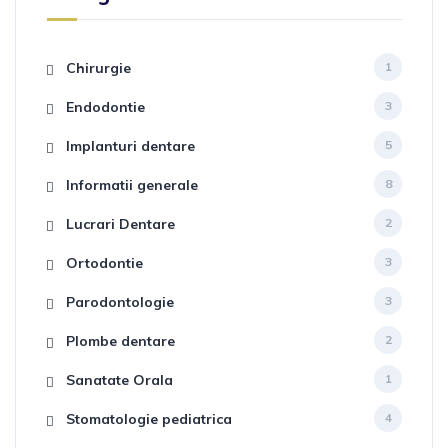
Chirurgie
1
Endodontie
3
Implanturi dentare
5
Informatii generale
8
Lucrari Dentare
2
Ortodontie
3
Parodontologie
3
Plombe dentare
2
Sanatate Orala
1
Stomatologie pediatrica
4